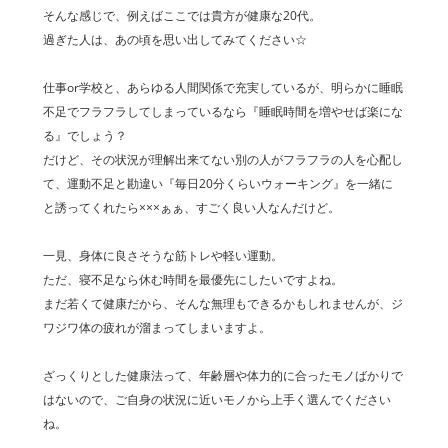
そんな感じで、例えばここでは貴方が健康な20代。
過ぎた人は、あの頃を思い出してみてください☆
仕事or学校と、あらゆる人間関係で充実しているが、明らかに睡眠
不足でフラフラしてしまっているなら『睡眠時間を増やせば楽にな
る』でしょう？
だけど、その状況が理解出来てない別の人がフラフラの人を心配し
て、運動不足と勘違い『毎日20分くらいウォーキング』を一緒に
と誘ってくれたら×××ぁぁ、すごく良い人なんだけど。
一見、身体に良さそうな筋トレや軽い運動。
ただ、寝不足なら休む時間を最優先にしたいですよね。
まだ若くて健康だから、そんな無理もできるかもしれませんが、ジ
ワジワ体の疲れが溜まってしまいますよ。
ざっくりとした健康法って、年齢層や体力的に合ったモノばかりで
はないので、ご自身の状況に近いモノから上手く選んでください
ね。