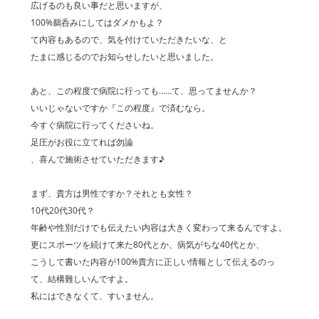
広げるのも良い事だと思いますが、
100%鵜呑みにしてはダメかもよ？
て内容もあるので、気を付けていただきたいな、と
たまに感じるのでお知らせしたいと思いました。
あと、この程度で病院に行っても……て、思ってませんか？
いいじゃないですか『この程度』で済むなら。
今すぐ病院に行ってくださいね。
足圧がお役に立てれば勿論
、喜んで施術させていただきます♪
まず、貴方は男性ですか？それとも女性？
10代20代30代？
年齢や性別だけでも伝えたい内容は大きく変わって来るんですよ。
更にスポーツを続けて来た80代とか、病気がちな40代とか、
こうして書いた内容が100%貴方に正しい情報として伝えるのっ
て、結構難しいんですよ。
私にはできなくて、すいません。