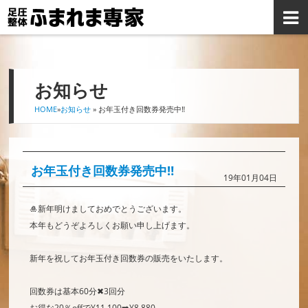
お知らせ
HOME
»
お知らせ
» お年玉付き回数券発売中‼️
お年玉付き回数券発売中‼️
19年01月04日
🎍新年明けましておめでとうございます。
本年もどうぞよろしくお願い申し上げます。
新年を祝してお年玉付き回数券の販売をいたします。
回数券は基本60分✖︎3回分
お得な20％offで¥11,100➡️¥8,880